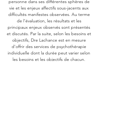
personne dans ses différentes sphères de
vie et les enjeux affectifs sous-jacents aux
difficultés manifestes observées. Au terme
de l’évaluation, les résultats et les
principaux enjeux observés sont présentés
et discutés. Par la suite, selon les besoins et
objectifs, Dre Lachance est en mesure
d’offrir des services de psychothérapie
individuelle dont la durée peut varier selon
les besoins et les objectifs de chacun.
Motifs de consultation chez les enfants et
les adolescents
: Gestion des émotions et
problèmes de comportements, enjeux
d’attachement et/ou de personnalité,
anxiété, dépression, expériences
traumatiques, réactions à la séparation des
parents et deuil.
M
otifs
de consultation chez les adultes
:
Gestion des émotions, difficultés
relationnelles, dépression, anxiété, trouble